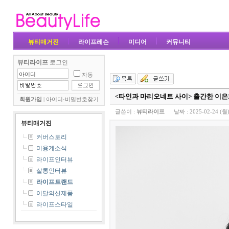
뷰티매거진
라이프레슨
미디어
커뮤니티
뷰티라이프
로그인
자동
<타인과 마리오네트 사이> 출간한 이은
회원가입
|
아이디·비밀번호찾기
글쓴이 :
뷰티라이프
날짜 :
2025-02-24 (월)
뷰티매거진
커버스토리
미용계소식
라이프인터뷰
살롱인터뷰
라이프트랜드
이달의신제품
라이프스타일