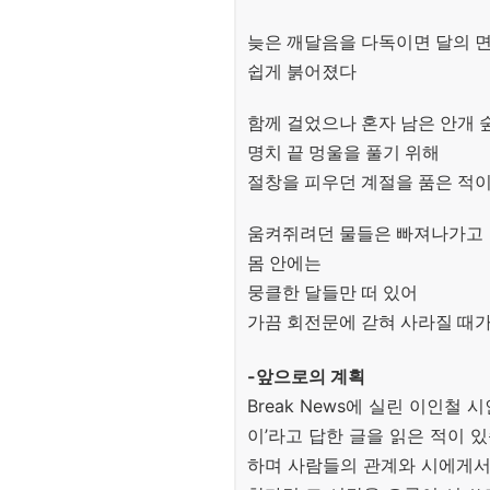
늦은 깨달음을 다독이면 달의 
쉽게 붉어졌다
함께 걸었으나 혼자 남은 안개 
명치 끝 멍울을 풀기 위해
절창을 피우던 계절을 품은 적이
움켜쥐려던 물들은 빠져나가고
몸 안에는
뭉클한 달들만 떠 있어
가끔 회전문에 갇혀 사라질 때가
-앞으로의 계획
Break News에 실린 이인철
이’라고 답한 글을 읽은 적이 
하며 사람들의 관계와 시에게서