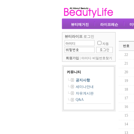
뷰티매거진
라이프레슨
미
뷰티라이프
로그인
자동
번호
22
회원가입
|
아이디·비밀번호찾기
21
커뮤니티
20
공지사항
19
세미나안내
18
자유게시판
17
Q&A
16
15
14
13