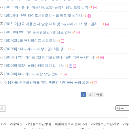
[2016.10]＜뷰티라이프사랑모임>유명 미용인 초청 강의
+1
[2016.04] <뷰티라이프사랑모임>4월 정모 및 세미나
+1
[2015.12]전국 미용인 시 낭송 대회 및 <뷰티라이프사랑모임&…
+1
[2015.08] 뷰티라이프사랑모임 9월 정모 안내
+1
[201402] 2월 뷰티라이프 사랑모임
+1
[201306] <뷰티라이프사랑모임> 6월 정모
+1
[201301] 뷰티라이프 2월 정기모임안내 ( 탄머리복구 세미나)
+1
[201209] 제3기 뷰티아카데미 개강 - 2차
+1
[201206] 뷰티라이프 사랑 모임 안내
+1
신용카드 수수료인하를 위한 백만명 서명운동 동참 요청
+1
1
2
맨끝
소개
|
이용약관
|
개인정보취급방침
|
책임의한계와 법적고지
|
이메일무단수집거부
|
이용