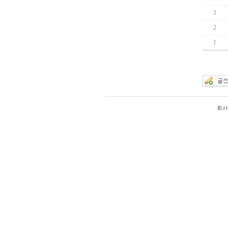
3
2
1
회사