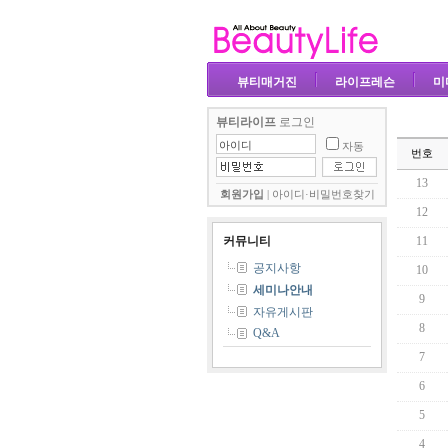
뷰티매거진
라이프레슨
미
뷰티라이프
로그인
자동
번호
13
회원가입
|
아이디·비밀번호찾기
12
커뮤니티
11
공지사항
10
세미나안내
9
자유게시판
8
Q&A
7
6
5
4